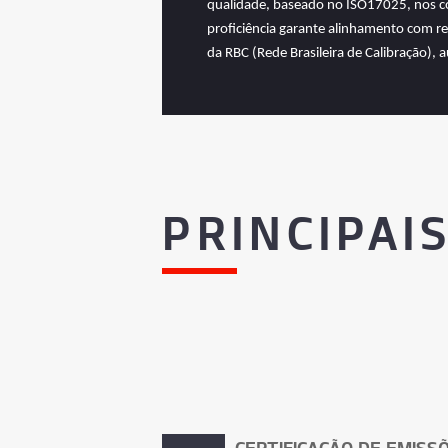
qualidade, baseado no ISO17025, nos co
proficiência garante alinhamento com r
da RBC (Rede Brasileira de Calibração), 
PRINCIPAI
CERTIFICAÇÃO DE EMISS