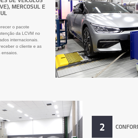
VE), MERCOSUL E
SUL
erecer o pacote
 obtenção da LCVM no
dos internacionais.
eceber o cliente e as
 ensaios.
2
CONFOR