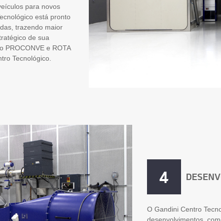
eículos para novos
ecnológico está pronto
das, trazendo maior
tratégico de sua
s do PROCONVE e ROTA
tro Tecnológico.
4
DESENV
O Gandini Centro Tecnol
desenvolvimentos, como