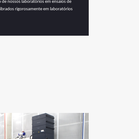
o de nossos laboratórios em ensaios de
librados rigorosamente em laboratórios