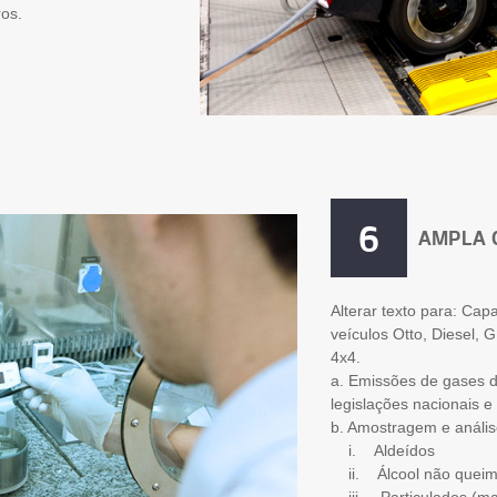
ros.
6
AMPLA 
Alterar texto para: Ca
veículos Otto, Diesel, 
4x4.
a. Emissões de gases 
legislações nacionais e
b. Amostragem e análi
i. Aldeídos
ii. Álcool não quei
iii. Particulados (m