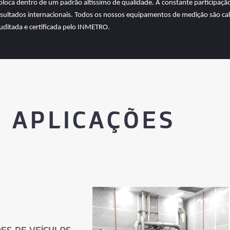
loca dentro de um padrão altíssimo de qualidade. A constante participaçã
esultados internacionais. Todos os nossos equipamentos de medição são ca
auditada e certificada pelo INMETRO.
S APLICAÇÕES
ÕES DE VEÍCULOS